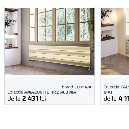
Lojimax
brand
Colecție
KAL
Colecție
AMAZONITE HRZ ALB MAT
МАТ
2 431
4 1
de la
lei
de la