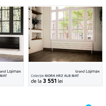
Lojimax
Lojimax
rand
brand
 МАТ
Colecție
NIORA HRZ ALB МАТ
3 551
de la
lei