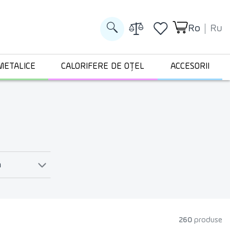
Ro
Ru
METALICE
CALORIFERE DE OȚEL
ACCESORII
m
260
produse