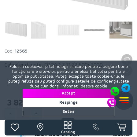
Cod:
12565
Calorifer din otel CORAD TIP 22 500x3000
Folosim cookie-uri și tehnologii similare pentru a asigura buna
funcționare a site-ului, pentru a analiza traficul și pentru a
optimiza publicitatea. Puteți accepta toate cookie-urile, le
puteți refuza sau puteți configura setările de confidențialitate
după cum doriți.
Informații despre cookie
Accept
3 829
lei
Respinge
Setări
1
-
+
Instalarea radiatorului sau
Preț
Catalog
caloriferului din oțel
2500 lei