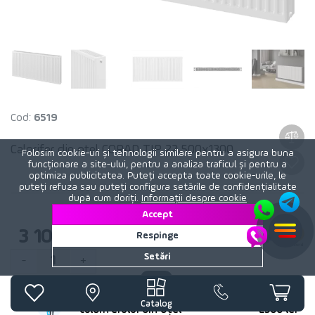
Cod:
6519
Calorifer din otel CORAD TIP 22 500x1300
Folosim cookie-uri și tehnologii similare pentru a asigura buna
funcționare a site-ului, pentru a analiza traficul și pentru a
optimiza publicitatea. Puteți accepta toate cookie-urile, le
puteți refuza sau puteți configura setările de confidențialitate
după cum doriți.
Informații despre cookie
Accept
3 103
lei
Respinge
Setări
1
-
+
Instalarea radiatorului sau
Preț
Catalog
caloriferului din oțel
2500 lei