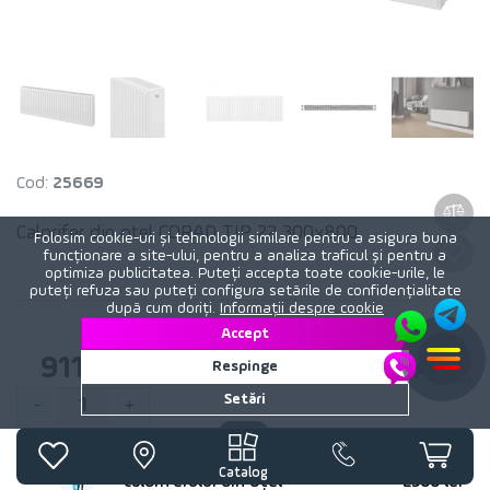
Cod:
25669
Calorifer din otel CORAD TIP 22 300x800
Folosim cookie-uri și tehnologii similare pentru a asigura buna
funcționare a site-ului, pentru a analiza traficul și pentru a
optimiza publicitatea. Puteți accepta toate cookie-urile, le
puteți refuza sau puteți configura setările de confidențialitate
după cum doriți.
Informații despre cookie
Accept
911
lei
Respinge
Setări
1
-
+
Instalarea radiatorului sau
Preț
Catalog
caloriferului din oțel
2500 lei