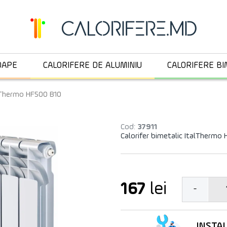
OAPE
CALORIFERE DE ALUMINIU
CALORIFERE BI
alThermo HF500 B10
Cod:
37911
Calorifer bimetalic ItalThermo
167
lei
-
INSTA