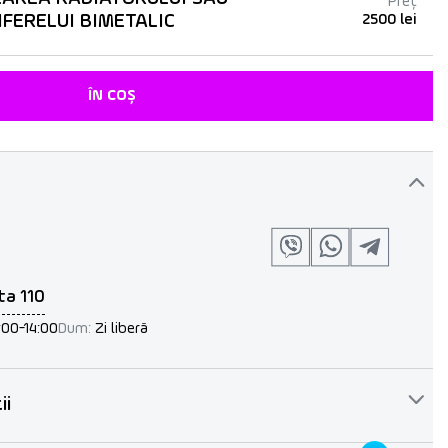
Preț
IFERELUI BIMETALIC
2500 lei
ÎN COȘ
ta 110
:00-14:00
Dum:
Zi liberă
ii