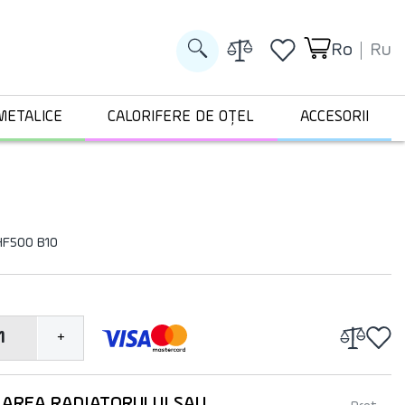
Ro
Ru
METALICE
CALORIFERE DE OȚEL
ACCESORII
 HF500 B10
1
+
LAREA RADIATORULUI SAU