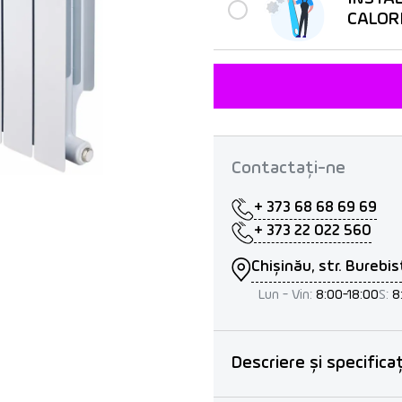
CALOR
Contactați-ne
+ 373 68 68 69 69
+ 373 22 022 560
Chișinău, str. Burebis
Lun - Vin:
8:00-18:00
S:
8
Descriere și specificaț