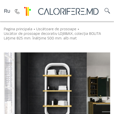
Ru
Pagina principala
Uscătoare de prosoape
Uscător de prosoape decorativ LOJIMAX, colecția BOLITA
Lățime 825 mm. Înălțime 500 mm. alb mat