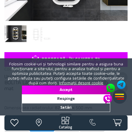
«PROBEAZĂ» ÎN CAMERA TA
Folosim cookie-uri și tehnologii similare pentru a asigura buna
funcționare a site-ului, pentru a analiza traficul și pentru a
Cod:
3247y
optimiza publicitatea. Puteți accepta toate cookie-urile, le
Uscător de prosoape decorativ LOJIMAX, colecția
puteți refuza sau puteți configura setările de confidențialitate
BOLITA Lățime 825 mm. Înălțime 500 mm. alb
după cum doriți.
Informații despre cookie
mat
Accept
Respinge
Setări
Dimensiunea radiatorului:
825 mm x 500 mm
500 x 525
500 x 825
500 x 525
500 x 825
10 583 lei
10 583 lei
12 223 lei
12 223 lei
Catalog