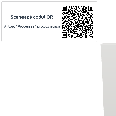
Scanează codul QR
Virtual “
Probează
” produs acasă